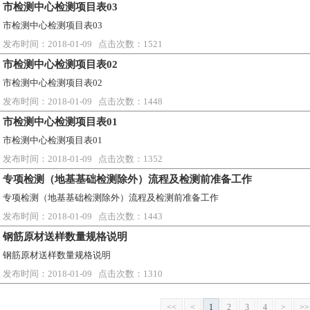
市检测中心检测项目表03
市检测中心检测项目表03
发布时间：2018-01-09 点击次数：1521
市检测中心检测项目表02
市检测中心检测项目表02
发布时间：2018-01-09 点击次数：1448
市检测中心检测项目表01
市检测中心检测项目表01
发布时间：2018-01-09 点击次数：1352
专项检测（地基基础检测除外）流程及检测前准备工作
专项检测（地基基础检测除外）流程及检测前准备工作
发布时间：2018-01-09 点击次数：1443
钢筋原材送样数量规格说明
钢筋原材送样数量规格说明
发布时间：2018-01-09 点击次数：1310
<<
<
1
2
3
4
>
>>