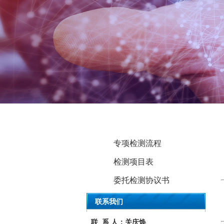
资料下载
专项检测流程
检测项目表
委托检测协议书
联系我们
联 系 人：关庆焕