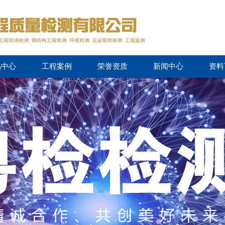
品中心
工程案例
荣誉资质
新闻中心
资料