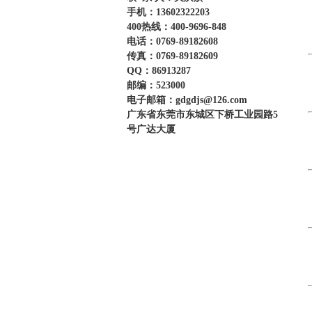
手机：13602322203
400热线：400-9696-848
电话：0769-89182608
传真：0769-89182609
QQ：86913287
邮编：523000
电子邮箱：gdgdjs@126.com
广东省东莞市东城区下桥工业园路5
号广达大厦