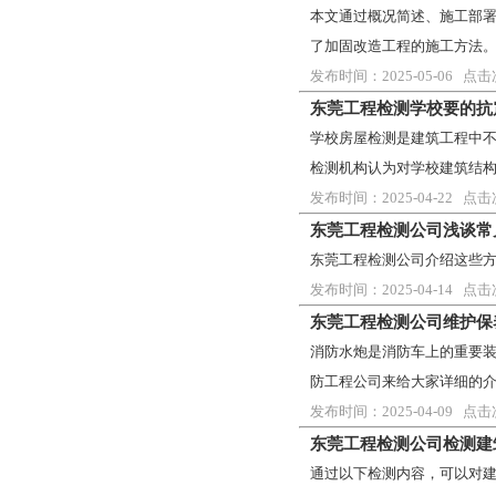
本文通过概况简述、施工部
了加固改造工程的施工方法
发布时间：2025-05-06 点击
东莞工程检测学校要的抗
学校房屋检测是建筑工程中
检测机构认为对学校建筑结
发布时间：2025-04-22 点击
东莞工程检测公司浅谈常
东莞工程检测公司介绍这些
发布时间：2025-04-14 点击
东莞工程检测公司维护保
消防水炮是消防车上的重要装
防工程公司来给大家详细的
发布时间：2025-04-09 点击
东莞工程检测公司检测建
通过以下检测内容，可以对