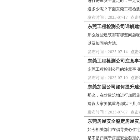
进行房屋安全鉴定时，一定
道多少呢？下面东莞工程检
发布时间：2025-07-17 点击
东莞工程检测公司详解建
那么这些建筑都有哪些问题
以及加固的方法。
发布时间：2025-07-14 点击
东莞工程检测公司注意事
东莞工程检测公司的注意事
发布时间：2025-07-10 点击
东莞加固公司如何提升建
那么，在对建筑物进行加固
建议大家要慎重考虑以下几
发布时间：2025-07-07 点击
东莞房屋安全鉴定房屋灾
如今相关部门在倡导关心住
是不是归属于房屋安全鉴定