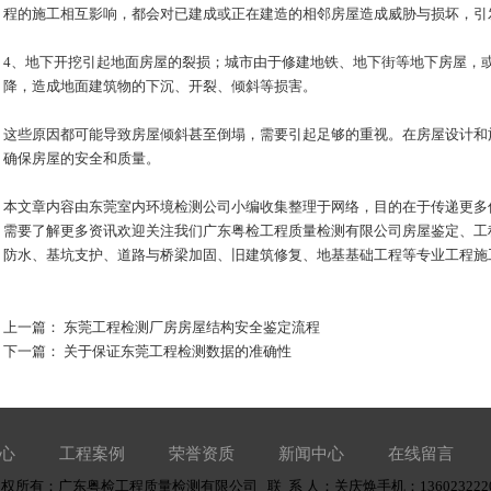
程的施工相互影响，都会对已建成或正在建造的相邻房屋造成威胁与损坏，引
4、地下开挖引起地面房屋的裂损；城市由于修建地铁、地下街等地下房屋，
降，造成地面建筑物的下沉、开裂、倾斜等损害。
这些原因都可能导致房屋倾斜甚至倒塌，需要引起足够的重视。在房屋设计和
确保房屋的安全和质量。
本文章内容由
东莞室内环境检测
公司小编收集整理于网络，目的在于传递更多
需要了解更多资讯欢迎关注我们广东粤检工程质量检测有限公司房屋鉴定、工
防水、基坑支护、道路与桥梁加固、旧建筑修复、地基基础工程等专业工程施
上一篇：
东莞工程检测厂房房屋结构安全鉴定流程
下一篇：
关于保证东莞工程检测数据的准确性
心
工程案例
荣誉资质
新闻中心
在线留言
权所有：广东粤检工程质量检测有限公司 联 系 人：关庆焕手机：136023222